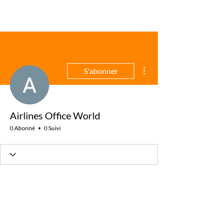
Plus d'actions
S'abonner
Airlines Office World
0 Abonné
0 Suivi