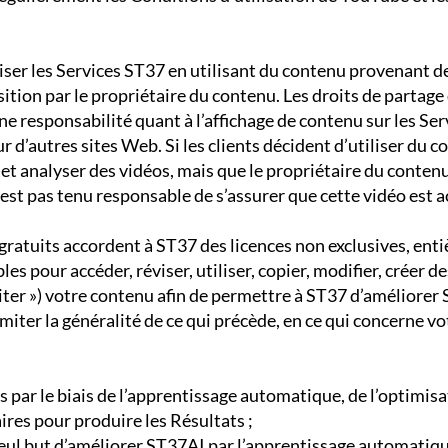
iliser les Services ST37 en utilisant du contenu provenant d
sition par le propriétaire du contenu. Les droits de partage
ne responsabilité quant à l’affichage de contenu sur les Ser
ur d’autres sites Web. Si les clients décident d’utiliser du
et analyser des vidéos, mais que le propriétaire du contenu 
est pas tenu responsable de s’assurer que cette vidéo est ac
s gratuits accordent à ST37 des licences non exclusives, ent
les pour accéder, réviser, utiliser, copier, modifier, créer 
iter ») votre contenu afin de permettre à ST37 d’améliorer
imiter la généralité de ce qui précède, en ce qui concerne v
ts par le biais de l’apprentissage automatique, de l’optimis
res pour produire les Résultats ;
le seul but d’améliorer ST37AI par l’apprentissage automatiq