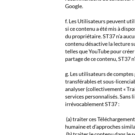
Google.
​f. Les Utilisateurs peuvent ut
si ce contenu a été mis à dispo
du propriétaire. ST37 n’a aucu
contenu désactive la lecture s
telles que YouTube pour créer 
partage de ce contenu, ST37 n’
​g. Les utilisateurs de compte
transférables et sous-licenciab
analyser (collectivement « Tra
services personnalisés. Sans l
irrévocablement ST37 :
​ (a) traiter ces Téléchargemen
humaine et d’approches similai
​ (b) traiter le contenu dans 