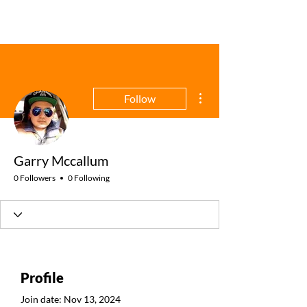
More actions
Follow
Garry Mccallum
0 Followers
0 Following
Profile
Join date: Nov 13, 2024